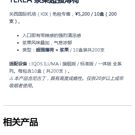
蓝
莓
关西国际机场（KIX）免税专售，
¥5,200 / 10盒（200
黑
支）
。
薄
荷
入口即有带辣感的强烈清凉感
烟
浆果风味叠加，气息浓郁
弹
类型：
超强薄荷 × 浆果
/ 10盒装共200支
10
盒
适配设备：
IQOS ILUMA i 旗舰版 / 标准版 / 一体版 全系
装
列。每包含10盒（共200支）。
数
⚠️ 本产品含尼古丁，具有高度成瘾性。仅供20岁以上成年
量
吸烟者使用。
相关产品