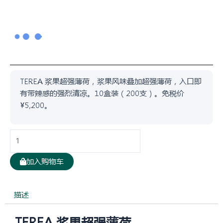
TEREA 浆果超强薄荷，浆果风味叠加超强薄荷，入口即
有带辣感的强烈清凉。10盒装（200支）。免税价
¥5,200。
日
版
TEREA
加入购物车
BLACK
PURPLE
MENTHOL
描述
黑
紫-
TEREA 浆果超强薄荷