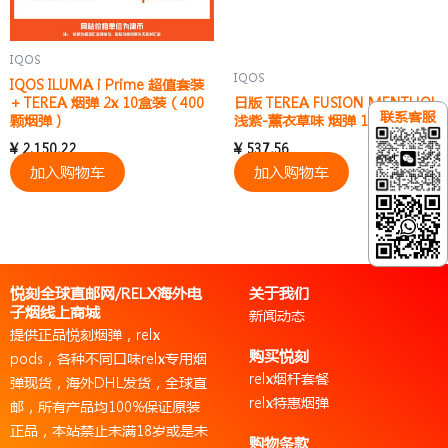
IQOS
IQOS
IQOS ILUMA i Prime 超值套装
+ TEREA 烟弹 2x 10盒装（400
日版 TEREA FUSION MENTHOL
联系客服
颗烟弹）
浅紫-薰衣草味 烟弹 10盒装
¥
2,150.22
¥
537.56
加入购物车
加入购物车
悦刻全球直邮网/RELX海外电
关于我们
子烟线上商城
新闻动态
提供正品悦刻烟弹，relx
购买悦刻
pods，各种不同口味relx专用烟
relx烟杆套餐
弹现货，海外DHL发货，全球直
relx特惠烟弹
邮，所有产品均100%保证原装
正品，本站禁止未满18岁或是未
购物条款