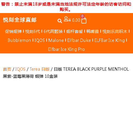
跳
警告：禁止未满18岁或是未满当地法规许可法定年龄的访客访问和
购买。
至
0
内
Cart
悦刻全球直邮
¥
0.00
容
促销烟弹
悦刻6代
6代两颗装
烟杆套餐
鸭嘴兽
悦刻乐高积木
Bubblemon
IQOS
Malone
Elfbar Duke
ELFBar Ice King
Elfbar Ice King Pro
首页
/
IQOS
/
Terea 日版
/ 日版 TEREA BLACK PURPLE MENTHOL
黑紫-蓝莓黑薄荷 烟弹 10盒装