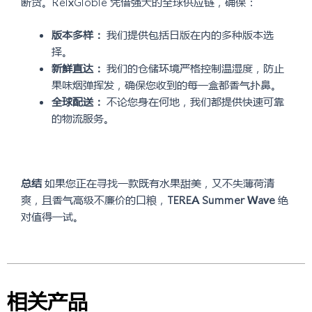
断货。RelxGloble 凭借强大的全球供应链，确保：
版本多样：
我们提供包括日版在内的多种版本选
择。
新鲜直达：
我们的仓储环境严格控制温湿度，防止
果味烟弹挥发，确保您收到的每一盒都香气扑鼻。
全球配送：
不论您身在何地，我们都提供快速可靠
的物流服务。
总结
如果您正在寻找一款既有水果甜美，又不失薄荷清
爽，且香气高级不廉价的口粮，
TEREA Summer Wave
绝
对值得一试。
相关产品