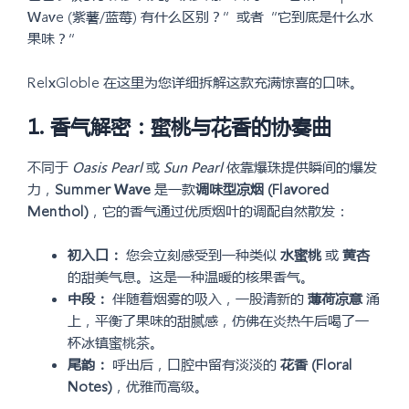
Wave (紫薯/蓝莓) 有什么区别？”或者“它到底是什么水
果味？”
RelxGloble 在这里为您详细拆解这款充满惊喜的口味。
1. 香气解密：蜜桃与花香的协奏曲
不同于
Oasis Pearl
或
Sun Pearl
依靠爆珠提供瞬间的爆发
力，
Summer Wave
是一款
调味型凉烟 (Flavored
Menthol)
，它的香气通过优质烟叶的调配自然散发：
初入口：
您会立刻感受到一种类似
水蜜桃
或
黄杏
的甜美气息。这是一种温暖的核果香气。
中段：
伴随着烟雾的吸入，一股清新的
薄荷凉意
涌
上，平衡了果味的甜腻感，仿佛在炎热午后喝了一
杯冰镇蜜桃茶。
尾韵：
呼出后，口腔中留有淡淡的
花香 (Floral
Notes)
，优雅而高级。