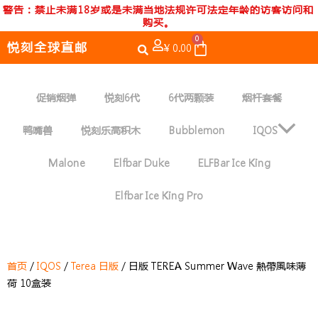
跳
警告：禁止未满18岁或是未满当地法规许可法定年龄的访客访问和
购买。
至
0
内
Cart
悦刻全球直邮
¥
0.00
容
促销烟弹
悦刻6代
6代两颗装
烟杆套餐
鸭嘴兽
悦刻乐高积木
Bubblemon
IQOS
Malone
Elfbar Duke
ELFBar Ice King
Elfbar Ice King Pro
首页
/
IQOS
/
Terea 日版
/ 日版 TEREA Summer Wave 熱帶風味薄
荷 10盒装