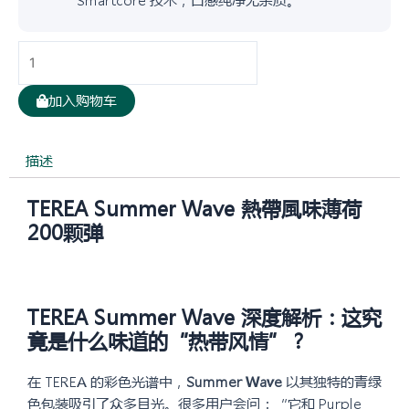
Smartcore 技术，口感纯净无杂质。
日
版
TEREA
加入购物车
Summer
Wave
熱
描述
帶
TEREA Summer Wave 熱帶風味薄荷
風
味
200颗弹
薄
荷
10
TEREA Summer Wave 深度解析：这究
盒
装
竟是什么味道的“热带风情”？
数
量
在 TEREA 的彩色光谱中，
Summer Wave
以其独特的青绿
色包装吸引了众多目光。很多用户会问：“它和 Purple