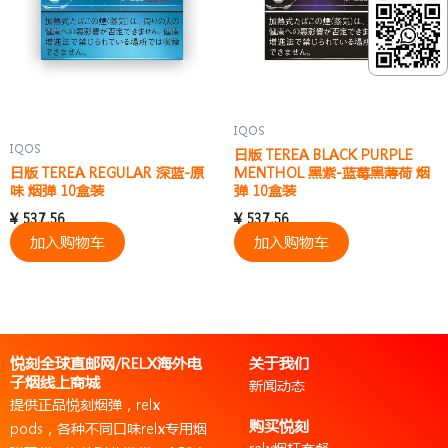
IQOS
IQOS
日版 TEREA BLACK PURPLE
日版 TEREA REGULAR 深蓝-原
MENTHOL 黑紫-蓝莓黑薄荷 烟
味 烟弹 10盒装
弹 10盒装
¥
537.56
¥
537.56
加入购物车
加入购物车
悦刻全球直邮网/RELX海外电
关于我们
子烟线上商城
新闻动态
提供正品悦刻烟弹，relx
购买悦刻
pods，各种不同口味relx专用烟