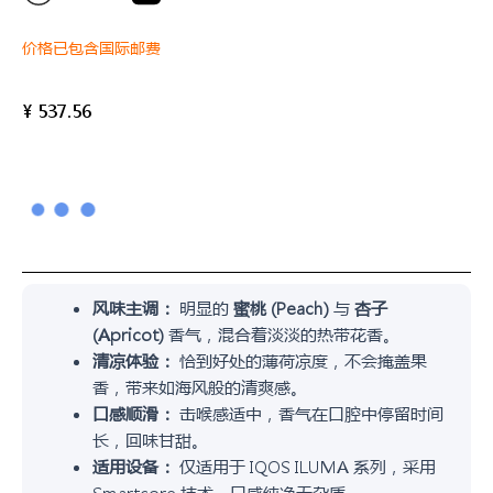
价格已包含国际邮费
¥
537.56
风味主调：
明显的
蜜桃 (Peach)
与
杏子
(Apricot)
香气，混合着淡淡的热带花香。
清凉体验：
恰到好处的薄荷凉度，不会掩盖果
香，带来如海风般的清爽感。
口感顺滑：
击喉感适中，香气在口腔中停留时间
长，回味甘甜。
适用设备：
仅适用于 IQOS ILUMA 系列，采用