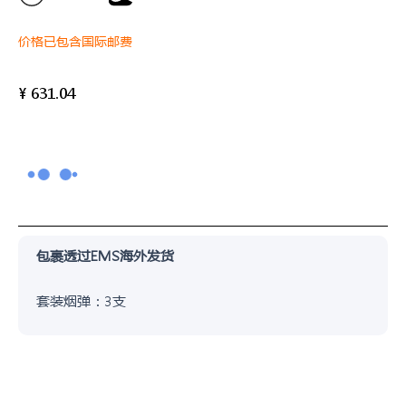
价格已包含国际邮费
¥
631.04
包裹透过EMS海外发货
套装烟弹：3支
悦
刻
乐