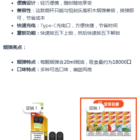
便携设计
：轻巧便携，随时随地享受
兼容性
：这款烟杆只能与悦刻乐高积木烟弹兼容，换弹即
可，节省成本
快速充电
：Type-C充电口，方便快捷，节省时间
童锁功能：
快速按五下上锁，然后快速按五下解锁
烟弹亮点：
烟弹特点
：每颗烟弹含
20ml
烟油，吸食量约为
18000口
口味特点：
多种可选口味，偏甜风格
相关产品
原
当
原
当
价
前
价
前
促销！
促销！
促销！
促销！
为：
价
为：
价
¥ 163.60。
格
¥ 1,579.95。
格
为：
为：
¥ 121.53。
¥ 1,191