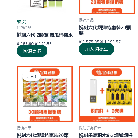
促销产品
缺货
悦刻六代烟弹特惠装20颗
促销产品
装
悦刻六代 2颗装 黄瓜柠檬水
¥
1,579.95
¥
1,191.97
¥
163.60
¥
121.53
加入购物车
阅读更多
原
当
价
前
促销！
促销！
为：
价
¥ 2,369.92。
格
为：
¥ 1,776.27。
促销产品
悦刻乐高积木
悦刻六代烟弹特惠装30颗
悦刻乐高积木9支烟弹烟杆