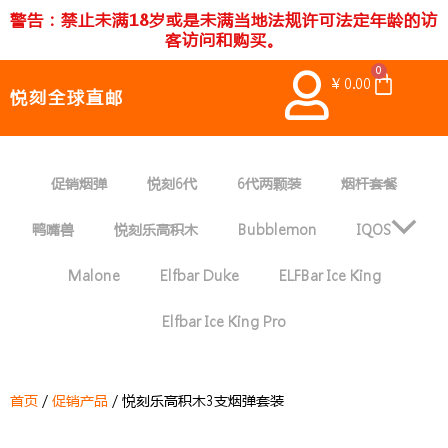
跳
警告：禁止未满18岁或是未满当地法规许可法定年龄的访
至
客访问和购买。
内
0
Cart
容
¥
0.00
悦刻全球直邮
促销烟弹
悦刻6代
6代两颗装
烟杆套餐
鸭嘴兽
悦刻乐高积木
Bubblemon
IQOS
Malone
Elfbar Duke
ELFBar Ice King
Elfbar Ice King Pro
首页
/
促销产品
/ 悦刻乐高积木3支烟弹套装