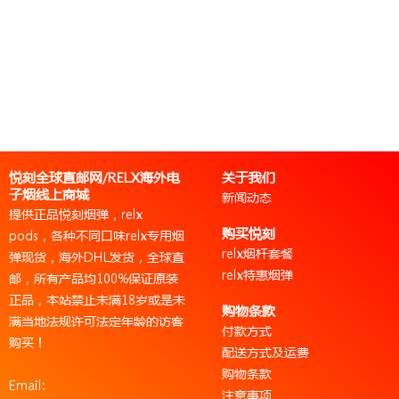
悦刻全球直邮网/RELX海外电
关于我们
子烟线上商城
新闻动态
提供正品悦刻烟弹，relx
购买悦刻
pods，各种不同口味relx专用烟
relx烟杆套餐
弹现货，海外DHL发货，全球直
relx特惠烟弹
邮，所有产品均100%保证原装
正品，本站禁止未满18岁或是未
购物条款
满当地法规许可法定年龄的访客
付款方式
购买！
配送方式及运费
购物条款
Email:
注意事项