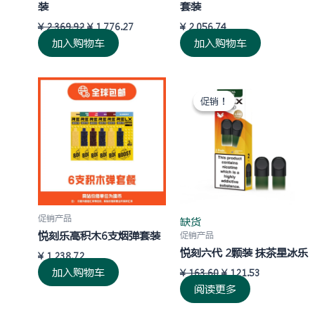
装
套装
¥
2,369.92
¥
1,776.27
¥
2,056.74
加入购物车
加入购物车
原
当
价
前
促销！
促销！
为：
价
¥ 163.60。
格
为：
¥ 121.53。
促销产品
缺货
悦刻乐高积木6支烟弹套装
促销产品
悦刻六代 2颗装 抹茶星冰乐
¥
1,238.72
加入购物车
¥
163.60
¥
121.53
阅读更多