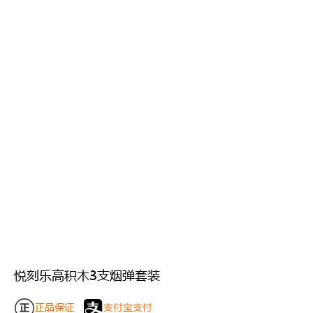
悦刻乐高积木3支烟弹套装
正品保证
支付宝支付