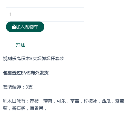
加入购物车
描述
悦刻乐高积木3支烟弹烟杆套装
包裹透过EMS海外发货
套装烟弹：3支
积木口味有：茘枝，薄荷，可乐，草莓，柠檬冰，西瓜，紫葡
萄，番石榴，百香果，