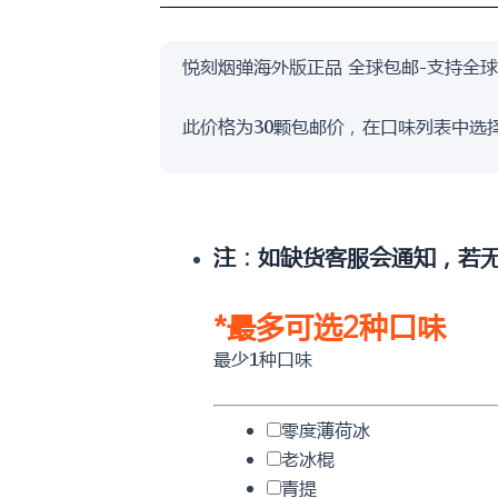
悦刻烟弹海外版正品 全球包邮-支持全
此价格为30颗包邮价，在口味列表中选
悦
刻
注：如缺货客服会通知，若
六
代
*
最多可选2种口味
烟
最少1种口味
弹
特
惠
零度薄荷冰
装
老冰棍
30
青提