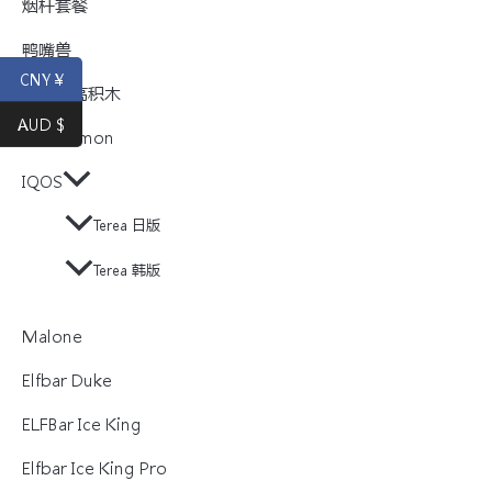
烟杆套餐
鸭嘴兽
CNY ¥
悦刻乐高积木
AUD $
Bubblemon
IQOS
Terea 日版
Terea 韩版
Malone
Elfbar Duke
ELFBar Ice King
Elfbar Ice King Pro