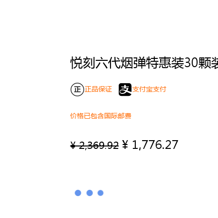
悦刻六代烟弹特惠装30颗
正品保证
支付宝支付
价格已包含国际邮费
¥
1,776.27
原
当
¥
2,369.92
价
前
为：
价
¥ 2,369.92。
格
为：
¥ 1,776