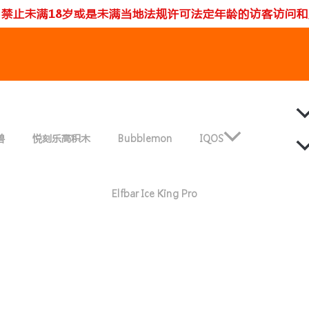
：禁止未满18岁或是未满当地法规许可法定年龄的访客访问和
rt
兽
悦刻乐高积木
Bubblemon
IQOS
Elfbar Ice King Pro