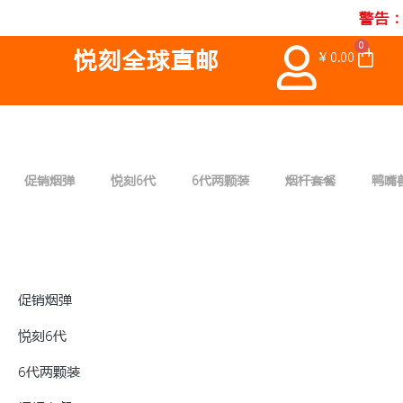
跳
警告
至
0
Ca
悦刻全球直邮
内
¥
0.00
容
促销烟弹
悦刻6代
6代两颗装
烟杆套餐
鸭嘴
促销烟弹
悦刻6代
6代两颗装