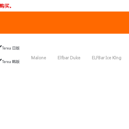
购买。
Terea 日版
Malone
Elfbar Duke
ELFBar Ice King
Terea 韩版