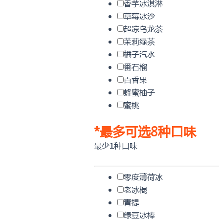
香芋冰淇淋
草莓冰沙
超凉乌龙茶
茉莉绿茶
橘子汽水
番石榴
百香果
蜂蜜柚子
蜜桃
*
最多可选8种口味
最少1种口味
零度薄荷冰
老冰棍
青提
绿豆冰棒