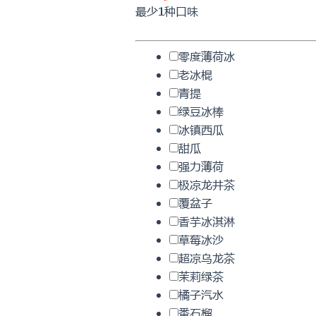
最少1种口味
零度薄荷冰
老冰棍
青提
绿豆冰棒
冰镇西瓜
甜瓜
强力薄荷
极凉龙井茶
覆盆子
香芋冰淇淋
草莓冰沙
超凉乌龙茶
茉莉绿茶
橘子汽水
番石榴