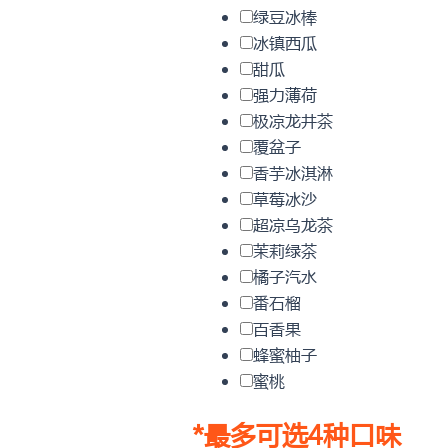
颗
绿豆冰棒
装
冰镇西瓜
数
甜瓜
量
强力薄荷
极凉龙井茶
覆盆子
香芋冰淇淋
草莓冰沙
超凉乌龙茶
茉莉绿茶
橘子汽水
番石榴
百香果
蜂蜜柚子
蜜桃
*
最多可选4种口味