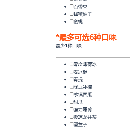
百香果
蜂蜜柚子
蜜桃
*
最多可选6种口味
最少1种口味
零度薄荷冰
老冰棍
青提
绿豆冰棒
冰镇西瓜
甜瓜
强力薄荷
极凉龙井茶
覆盆子