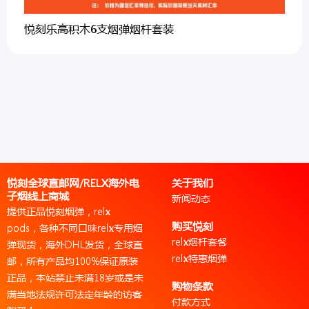
悦刻乐高积木6支烟弹烟杆套装
悦刻全球直邮网/RELX海外电
关于我们
子烟线上商城
新闻动态
提供正品悦刻烟弹，relx
购买悦刻
pods，各种不同口味relx专用烟
relx烟杆套餐
弹现货，海外DHL发货，全球直
relx特惠烟弹
邮，所有产品均100%保证原装
正品，本站禁止未满18岁或是未
购物条款
满当地法规许可法定年龄的访客
付款方式