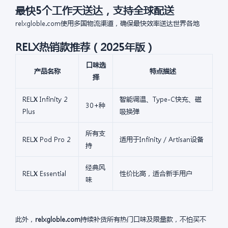
最快5个工作天送达，支持全球配送
relxgloble.com使用多国物流渠道，确保最快效率送达世界各地
RELX热销款推荐（2025年版）
口味选
产品名称
特点描述
择
RELX Infinity 2
智能调温、Type-C快充、磁
30+种
Plus
吸换弹
所有支
RELX Pod Pro 2
适用于Infinity / Artisan设备
持
经典风
RELX Essential
性价比高，适合新手用户
味
此外，
relxgloble.com
持续补货所有热门口味及限量款，不怕买不