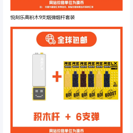
悦刻乐高积木9支烟弹烟杆套装