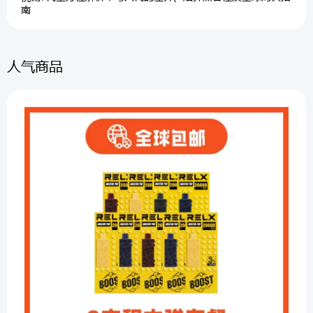
南
人气商品