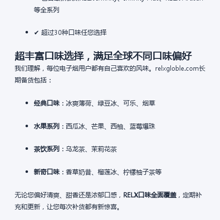
等全系列
✔ 超过30种口味任您选择
超丰富口味选择，满足全球不同口味偏好
我们理解，每位电子烟用户都有自己喜欢的风味。relxgloble.com长
期备货包括：
经典口味
：冰爽薄荷、绿豆冰、可乐、烟草
水果系列
：西瓜冰、芒果、西柚、蓝莓爆珠
茶饮系列
：乌龙茶、茉莉花茶
新奇口味
：香草奶昔、榴莲冰、柠檬柚子茶等
无论您偏好清爽、甜香还是浓郁口感，
RELX口味全面覆盖
，定期补
充和更新，让您每次补货都有新惊喜。