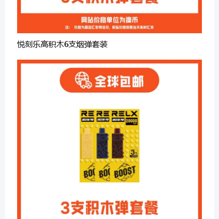
悦刻乐高积木6支烟弹套装