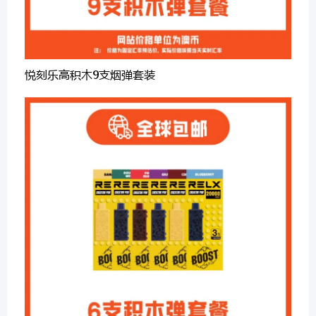
悦刻乐高积木9支烟弹套装