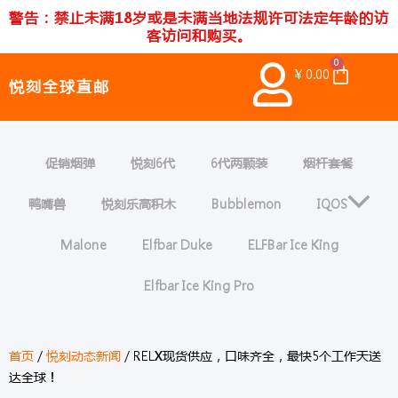
跳
警告：禁止未满18岁或是未满当地法规许可法定年龄的访
至
客访问和购买。
内
0
Cart
容
¥
0.00
悦刻全球直邮
促销烟弹
悦刻6代
6代两颗装
烟杆套餐
鸭嘴兽
悦刻乐高积木
Bubblemon
IQOS
Malone
Elfbar Duke
ELFBar Ice King
Elfbar Ice King Pro
首页
/
悦刻动态新闻
/ RELX现货供应，口味齐全，最快5个工作天送
达全球！