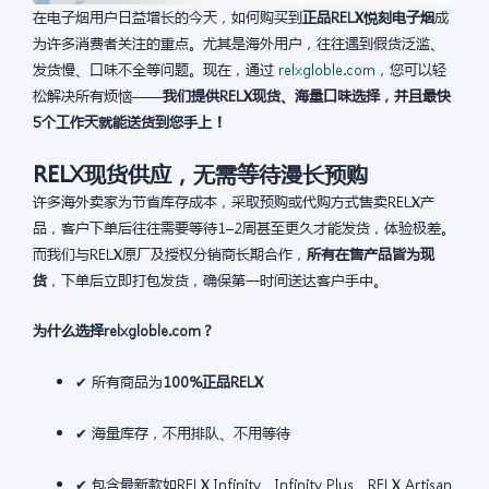
在电子烟用户日益增长的今天，如何购买到
正品RELX悦刻电子烟
成
为许多消费者关注的重点。尤其是海外用户，往往遇到假货泛滥、
发货慢、口味不全等问题。现在，通过
relxgloble.com
，您可以轻
松解决所有烦恼——
我们提供RELX现货、海量口味选择，并且最快
5个工作天就能送货到您手上！
RELX现货供应，无需等待漫长预购
许多海外卖家为节省库存成本，采取预购或代购方式售卖RELX产
品，客户下单后往往需要等待1–2周甚至更久才能发货，体验极差。
而我们与RELX原厂及授权分销商长期合作，
所有在售产品皆为现
货
，下单后立即打包发货，确保第一时间送达客户手中。
为什么选择relxgloble.com？
✔ 所有商品为
100%正品RELX
✔ 海量库存，不用排队、不用等待
✔ 包含最新款如RELX Infinity、Infinity Plus、RELX Artisan