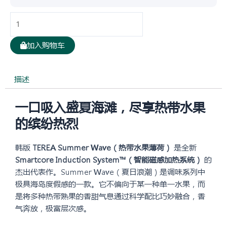
韩
版
TEREA
加入购物车
热
带
水
描述
果
Summer
一口吸入盛夏海滩，尽享热带水果
Wave
的缤纷热烈
烟
弹
韩版
TEREA Summer Wave（热带水果薄荷）
是全新
10
Smartcore Induction System™（智能磁感加热系统）
的
盒
杰出代表作。Summer Wave（夏日浪潮）是调味系列中
装
极具海岛度假感的一款。它不偏向于某一种单一水果，而
数
是将多种热带熟果的香甜气息通过科学配比巧妙融合，香
量
气奔放，极富层次感。