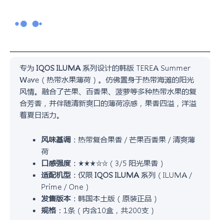
专为
IQOS ILUMA
系列设计的韩版 TEREA Summer
Wave（热带水果薄荷）。仿佛置身于热带海滩的阳光
风情。融合了芒果、百香果、菠萝等多种热带水果的复
合芳香，并伴随清新爽口的薄荷凉感，果香四溢，洋溢
着夏日活力。
风味基调
：热带复合果香 / 芒果百香果 / 清爽薄
荷
口感强度
：★★★☆☆（3/5 阳光果香）
适配机型
：仅限
IQOS ILUMA
系列（ILUMA /
Prime / One）
发售版本
：韩国本土版（原装正品）
规格
：1条（内含10盒，共200支）