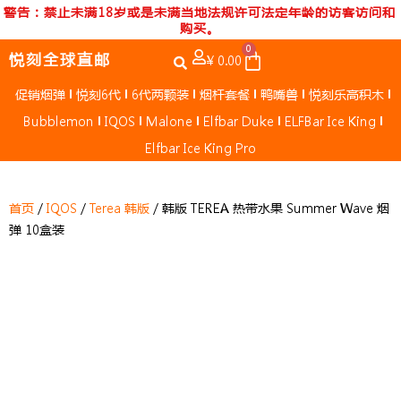
跳
警告：禁止未满18岁或是未满当地法规许可法定年龄的访客访问和
购买。
至
0
内
Cart
悦刻全球直邮
¥
0.00
容
促销烟弹
悦刻6代
6代两颗装
烟杆套餐
鸭嘴兽
悦刻乐高积木
Bubblemon
IQOS
Malone
Elfbar Duke
ELFBar Ice King
Elfbar Ice King Pro
首页
/
IQOS
/
Terea 韩版
/ 韩版 TEREA 热带水果 Summer Wave 烟
弹 10盒装