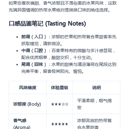
如果您喜欢偏甜、香气浓郁且不落俗套的水果风味，这款
充满异国情调的热带水果绝对是换换口味的绝佳选择。
口感品鉴笔记 (Tasting Notes)
前调（入口）
：浓郁的芒果和热带复合果甜香率先
抓取嗅觉，清新微凉。
中调（口腔）
：百香果特有的微酸与多汁感显现，
配合优质烟草，酸甜交织，十分生动。
尾调（回味）
：水果的甜美与清凉薄荷在尾段达到
完美平衡，留香极其阳光、愉悦。
风味维度
体验星级
说明
平滑柔顺，烟气绵
浓郁度 (Body)
★★★☆☆
密
香气感
浓郁奔放的热带复
★★★★★
(Aroma)
合水果甜香