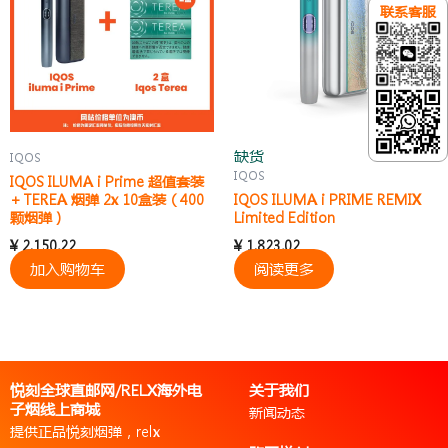
联系客服
缺货
IQOS
IQOS
IQOS ILUMA i Prime 超值套装
+ TEREA 烟弹 2x 10盒装（400
IQOS ILUMA i PRIME REMIX
颗烟弹）
Limited Edition
¥
2,150.22
¥
1,823.02
加入购物车
阅读更多
悦刻全球直邮网/RELX海外电
关于我们
子烟线上商城
新闻动态
提供正品悦刻烟弹，relx