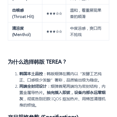
击喉感
温和，着重展现果
★★★☆☆
(Throat Hit)
香的顺滑
清凉度
中度凉感，爽口而
★★★☆☆
(Menthol)
不抢戏
为什么选择韩版 TEREA？
韩国本土品控
：韩版烟弹在圈内以“发酵工艺纯
正、口感极少发酸”著称，品质输出极为稳定。
两端全封闭设计
：烟弹首尾两端均为密封结构，内
置金属导热片。
抽完插入即拔，设备内部永远零烟
灰
，彻底告别旧款 IQOS 抠加热片、用棉签清理机
身的烦恼。