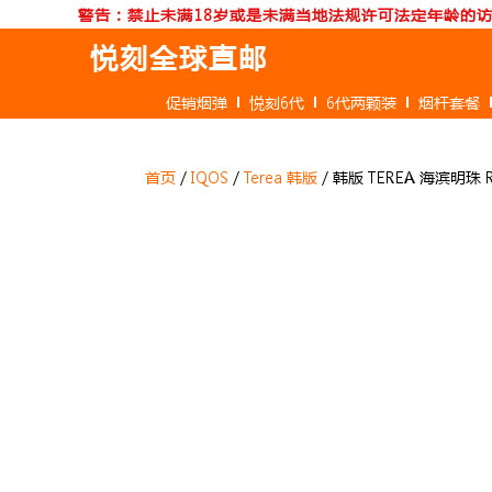
跳
警告：禁止未满18岁或是未满当地法规许可法定年龄的
至
悦刻全球直邮
内
容
促销烟弹
悦刻6代
6代两颗装
烟杆套餐
首页
/
IQOS
/
Terea 韩版
/ 韩版 TEREA 海滨明珠 R