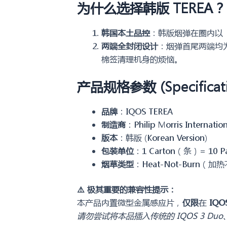
为什么选择韩版 TEREA？
韩国本土品控
：韩版烟弹在圈内以
两端全封闭设计
：烟弹首尾两端均
棉签清理机身的烦恼。
产品规格参数 (Specificati
品牌
：IQOS TEREA
制造商
：Philip Morris Internation
版本
：韩版 (Korean Version)
包装单位
：1 Carton（条）= 10 P
烟草类型
：Heat-Not-Burn
⚠️ 极其重要的兼容性提示：
本产品内置微型金属感应片，
仅限
在
IQO
请勿尝试将本品插入传统的 IQOS 3 Du