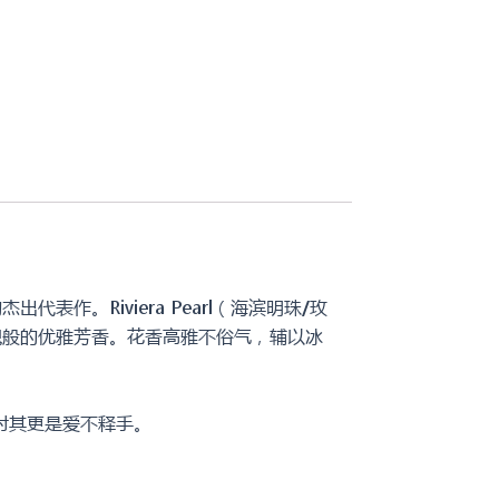
杰出代表作。Riviera Pearl（海滨明珠/玫
玫瑰般的优雅芳香。花香高雅不俗气，辅以冰
对其更是爱不释手。