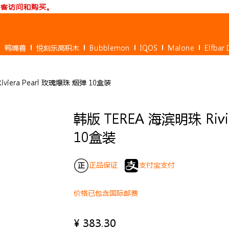
访客访问和购买。
鸭嘴兽
悦刻乐高积木
Bubblemon
IQOS
Malone
Elfbar
iviera Pearl 玫瑰爆珠 烟弹 10盒装
韩版 TEREA 海滨明珠 Rivi
10盒装
正品保证
支付宝支付
价格已包含国际邮费
¥
383.30