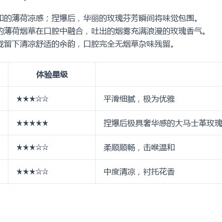
盒
装
和的薄荷凉感；捏爆后，华丽的玫瑰芬芳瞬间将味觉包围。
数
的薄荷烟草在口腔中融合，吐出的烟雾充满浪漫的玫瑰香气。
量
咙留下清凉舒适的余韵，口腔完全无烟草杂味残留。
体验星级
★★★☆☆
平滑细腻，极为优雅
★★★★★
捏爆后极具奢华感的大马士革玫
★★★☆☆
柔顺顺畅，击喉温和
★★★☆☆
中度清凉，衬托花香