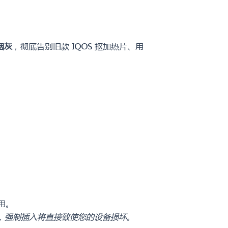
烟灰
，彻底告别旧款 IQOS 抠加热片、用
用。
设备中，强制插入将直接致使您的设备损坏。