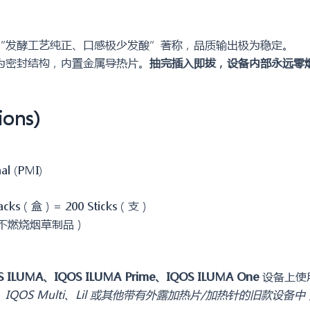
“发酵工艺纯正、口感极少发酸”著称，品质输出极为稳定。
为密封结构，内置金属导热片。
抽完插入即拔，设备内部永远零
ons)
al (PMI)
acks（盒）= 200 Sticks（支）
（加热不燃烧烟草制品）
S ILUMA、IQOS ILUMA Prime、IQOS ILUMA One
设备上使
o、IQOS Multi、Lil 或其他带有外露加热片/加热针的旧款