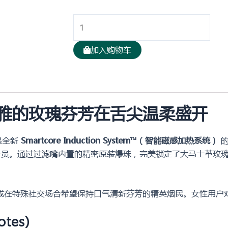
韩
版
TEREA
加入购物车
海
滨
明
珠
雅的玫瑰芬芳在舌尖温柔盛开
Riviera
Pearl
玫
是全新
Smartcore Induction System™（智能磁感加热系统）
的
瑰
感的一员。通过过滤嘴内置的精密原装爆珠，完美锁定了大马士革
爆
。
珠
烟
或在特殊社交场合希望保持口气清新芬芳的精英烟民。女性用户
弹
tes)
10