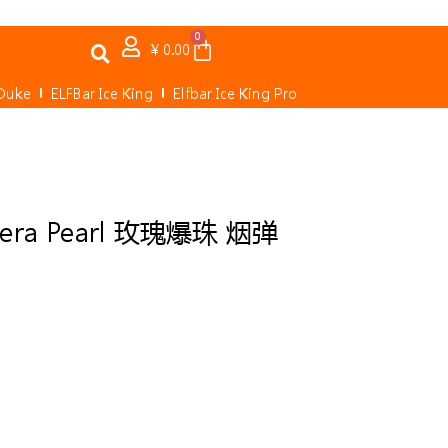
0
Cart
¥
0.00
 Duke
ELFBar Ice King
Elfbar Ice King Pro
era Pearl 玫瑰爆珠 烟弹