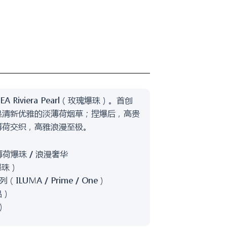
 Riviera Pearl（玫瑰爆珠）。首创
是清新优雅的淡薄荷烟草；捏爆后，高贵
薄荷交织，高雅浪漫至极。
薄荷爆珠 / 浪漫奢华
爆珠）
（ILUMA / Prime / One）
品）
）