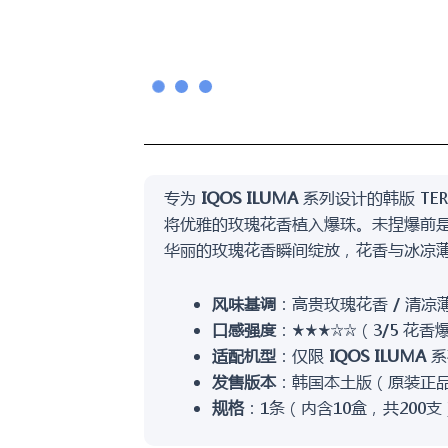
专为
IQOS ILUMA
系列设计的韩版 TEREA
将优雅的玫瑰花香植入爆珠。未捏爆前
华丽的玫瑰花香瞬间绽放，花香与冰凉
风味基调
：高贵玫瑰花香 / 清凉
口感强度
：★★★☆☆（3/5 花香
适配机型
：仅限
IQOS ILUMA
系列
发售版本
：韩国本土版（原装正
规格
：1条（内含10盒，共200支