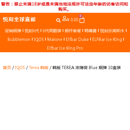
跳
警告：禁止未满18岁或是未满当地法规许可法定年龄的访客访问和
购买。
至
0
内
Cart
悦刻全球直邮
¥
0.00
容
促销烟弹
悦刻6代
6代两颗装
烟杆套餐
鸭嘴兽
悦刻乐高积木
Bubblemon
IQOS
Malone
Elfbar Duke
ELFBar Ice King
Elfbar Ice King Pro
首页
/
IQOS
/
Terea 韩版
/ 韩版 TEREA 浓薄荷 Blue 烟弹 10盒装