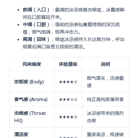
前调（入口）
：霸道的冰凉感直击喉咙，冰霜感瞬
间在口腔蔓延开来。
中调（口腔）
：强劲的凉感包裹着烤烟的深沉底
蕴，烟气饱满，极具冲击力。
尾调（回味）
：喉咙冰凉感持久长达数分钟，呼出
烟雾后满口皆是北极般的清凉。
风味维度
体验星级
说明
烟气厚实，凉感霸
浓郁度 (Body)
★★★★☆
道
香气感 (Aroma)
★★★☆☆
纯正高纯度薄荷香
击喉感 (Throat
冰凉感带来的强烈
★★★★☆
Hit)
击喉
清凉度
重度高凉，极速破