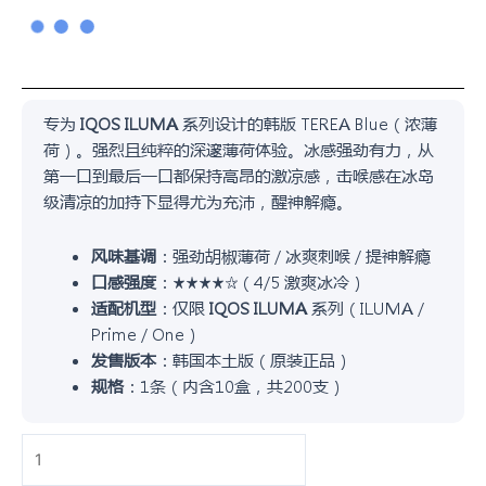
专为
IQOS ILUMA
系列设计的韩版 TEREA Blue（浓薄
荷）。强烈且纯粹的深邃薄荷体验。冰感强劲有力，从
第一口到最后一口都保持高昂的激凉感，击喉感在冰岛
级清凉的加持下显得尤为充沛，醒神解瘾。
风味基调
：强劲胡椒薄荷 / 冰爽刺喉 / 提神解瘾
口感强度
：★★★★☆（4/5 激爽冰冷）
适配机型
：仅限
IQOS ILUMA
系列（ILUMA /
Prime / One）
发售版本
：韩国本土版（原装正品）
规格
：1条（内含10盒，共200支）
韩
版