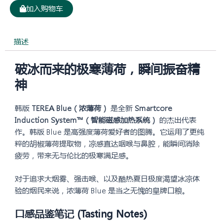
TEREA
加入购物车
浓
薄
荷
描述
Blue
烟
破冰而来的极寒薄荷，瞬间振奋精
弹
神
10
盒
韩版
TEREA Blue（浓薄荷）
是全新
Smartcore
装
Induction System™（智能磁感加热系统）
的杰出代表
数
作。韩版 Blue 是高强度薄荷爱好者的图腾。它运用了更纯
量
粹的胡椒薄荷提取物，凉感直达咽喉与鼻腔，能瞬间消除
疲劳，带来无与伦比的极寒满足感。
对于追求大烟雾、强击喉、以及酷热夏日极度渴望冰凉体
验的烟民来说，浓薄荷 Blue 是当之无愧的皇牌口粮。
口感品鉴笔记 (Tasting Notes)