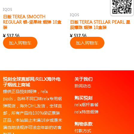
IQOS
IQOS
日版 TEREA SMOOTH
REGULAR 银-坚果味 烟弹 10盒
日版 TEREA STELLAR PEARL 星
装
辰爆珠 烟弹 10盒装
¥
537.56
¥
537.56
加入购物车
加入购物车
悦刻全球直邮网/RELX海外电
关于我们
子烟线上商城
新闻动态
提供正品悦刻烟弹，relx
购买悦刻
pods，各种不同口味relx专用烟
relx烟杆套餐
弹现货，海外DHL发货，全球直
relx特惠烟弹
邮，所有产品均100%保证原装
正品，本站禁止未满18岁或是未
购物条款
满当地法规许可法定年龄的访客
付款方式