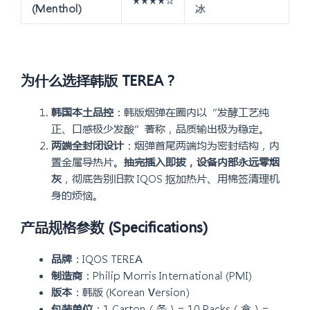
★★★★☆
(Menthol)
冰
为什么选择韩版 TEREA？
韩国本土品控
：韩版烟弹在圈内以“发酵工艺纯
正、口感极少发酸”著称，品质输出极为稳定。
两端全封闭设计
：烟弹首尾两端均为密封结构，内
置金属导热片。
抽完插入即拔，设备内部永远零烟
灰
，彻底告别旧款 IQOS 抠加热片、用棉签清理机
身的烦恼。
产品规格参数 (Specifications)
品牌
：IQOS TEREA
制造商
：Philip Morris International (PMI)
版本
：韩版 (Korean Version)
包装单位
：1 Carton（条）= 10 Packs（盒）=