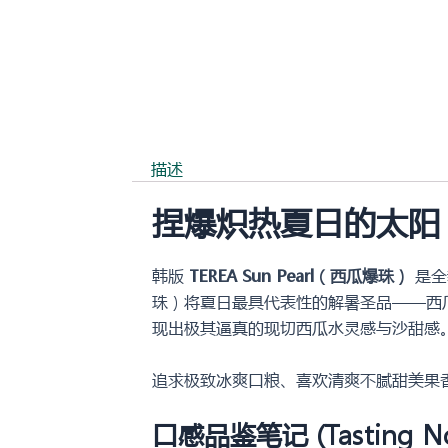
描述
捏爆炽热夏日的太阳
韩版
TEREA Sun Pearl（西瓜爆珠）
是
珠）将夏日最具代表性的解暑圣品——西瓜
现出极其逼真的现切西瓜水灵感与沙甜感
追求极致冰爽口粮、喜欢清爽不腻甜美果
口感品鉴笔记 (Tasting No