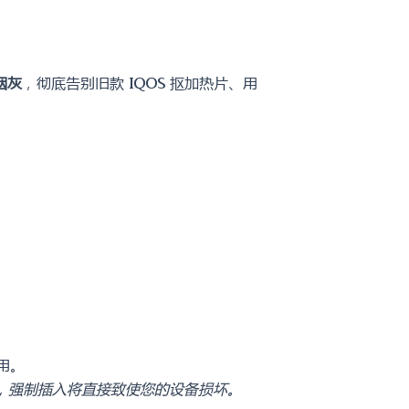
烟灰
，彻底告别旧款 IQOS 抠加热片、用
用。
设备中，强制插入将直接致使您的设备损坏。