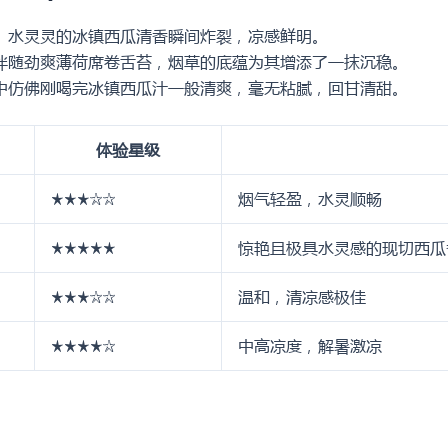
盒
装
、水灵灵的冰镇西瓜清香瞬间炸裂，凉感鲜明。
数
伴随劲爽薄荷席卷舌苔，烟草的底蕴为其增添了一抹沉稳。
量
中仿佛刚喝完冰镇西瓜汁一般清爽，毫无粘腻，回甘清甜。
体验星级
★★★☆☆
烟气轻盈，水灵顺畅
★★★★★
惊艳且极具水灵感的现切西瓜
★★★☆☆
温和，清凉感极佳
★★★★☆
中高凉度，解暑激凉