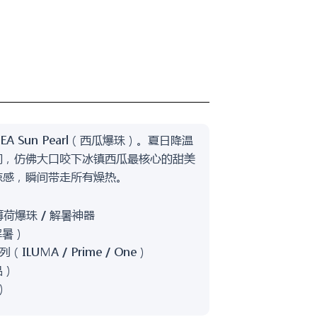
A Sun Pearl（西瓜爆珠）。夏日降温
间，仿佛大口咬下冰镇西瓜最核心的甜美
凉感，瞬间带走所有燥热。
薄荷爆珠 / 解暑神器
解暑）
（ILUMA / Prime / One）
品）
）