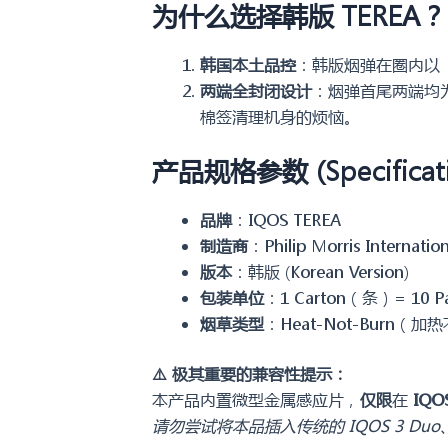
为什么选择韩版 TEREA？
韩国本土品控
：韩版烟弹在圈内以
两端全封闭设计
：烟弹首尾两端均
棉签清理机身的烦恼。
产品规格参数 (Specificati
品牌
：IQOS TEREA
制造商
：Philip Morris Internation
版本
：韩版 (Korean Version)
包装单位
：1 Carton（条）= 10 P
烟草类型
：Heat-Not-Burn
⚠️ 极其重要的兼容性提示：
本产品内置微型金属感应片，
仅限
在
IQO
请勿尝试将本品插入传统的 IQOS 3 Du