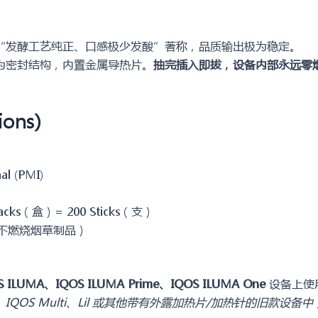
“发酵工艺纯正、口感极少发酸”著称，品质输出极为稳定。
为密封结构，内置金属导热片。
抽完插入即拔，设备内部永远零
ons)
al (PMI)
acks（盒）= 200 Sticks（支）
（加热不燃烧烟草制品）
S ILUMA、IQOS ILUMA Prime、IQOS ILUMA One
设备上使
o、IQOS Multi、Lil 或其他带有外露加热片/加热针的旧款