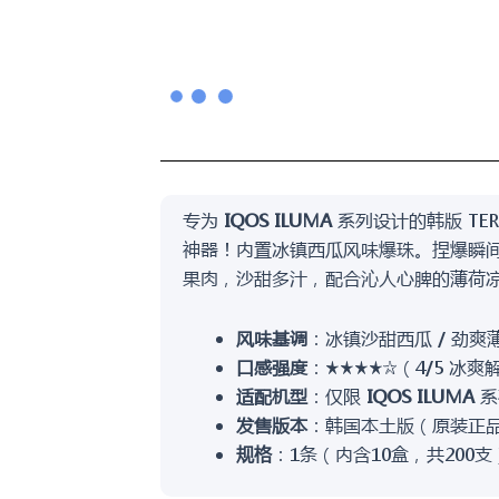
专为
IQOS ILUMA
系列设计的韩版 TERE
神器！内置冰镇西瓜风味爆珠。捏爆瞬
果肉，沙甜多汁，配合沁人心脾的薄荷
风味基调
：冰镇沙甜西瓜 / 劲爽
口感强度
：★★★★☆（4/5 冰爽
适配机型
：仅限
IQOS ILUMA
系列
发售版本
：韩国本土版（原装正
规格
：1条（内含10盒，共200支