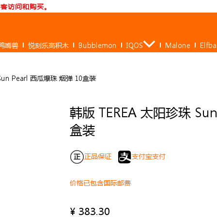
访客访问和购买。
鸭嘴兽
悦刻乐高积木
Bubblemon
IQOS
Malone
Elfb
Sun Pearl 西瓜爆珠 烟弹 10盒装
韩版 TEREA 太阳珍珠 Sun
盒装
正品保证
支付宝支付
价格已包含国际邮费
¥
383.30