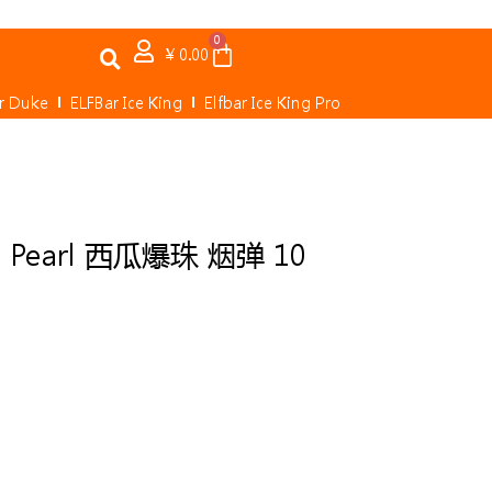
0
Cart
¥
0.00
ar Duke
ELFBar Ice King
Elfbar Ice King Pro
 Pearl 西瓜爆珠 烟弹 10