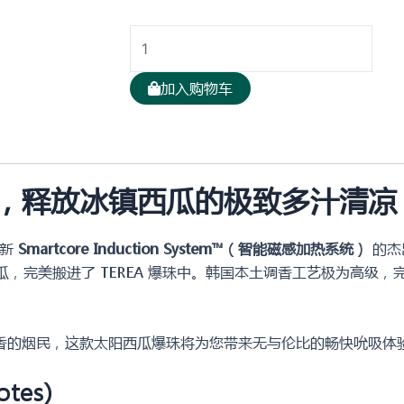
韩
版
TEREA
加入购物车
太
阳
珍
珠
，释放冰镇西瓜的极致多汁清凉
Sun
Pearl
西
全新
Smartcore Induction System™（智能磁感加热系统）
的杰出
瓜
，完美搬进了 TEREA 爆珠中。韩国本土调香工艺极为高级
爆
。
珠
烟
香的烟民，这款太阳西瓜爆珠将为您带来无与伦比的畅快吮吸体
弹
tes)
10