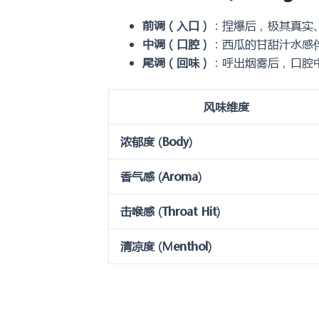
前调（入口）
：捏爆后，极其真实
中调（口腔）
：西瓜的甘甜汁水感
尾调（回味）
：呼出烟雾后，口腔
风味维度
浓郁度 (Body)
香气感 (Aroma)
击喉感 (Throat Hit)
清凉度 (Menthol)