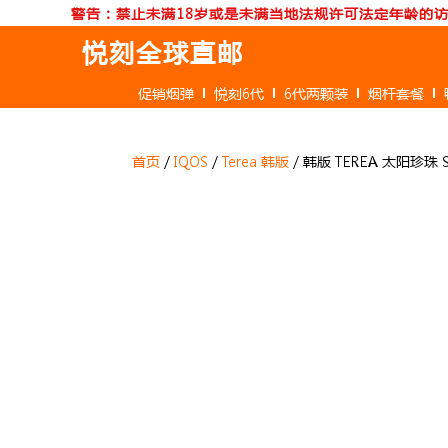
跳
警告：禁止未满18岁或是未满当地法规许可法定年龄的
至
悦刻全球直邮
内
容
促销烟弹
悦刻6代
6代两颗装
烟杆套餐
首页
/
IQOS
/
Terea 韩版
/ 韩版 TEREA 太阳珍珠 