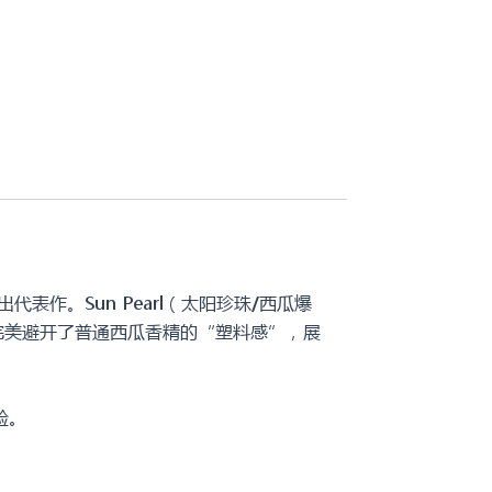
代表作。Sun Pearl（太阳珍珠/西瓜爆
，完美避开了普通西瓜香精的“塑料感”，展
验。