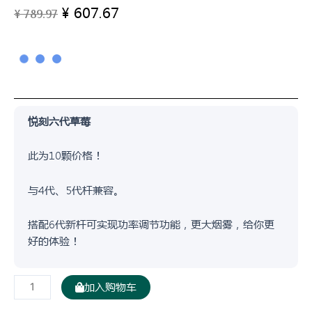
¥
607.67
原
当
¥
789.97
价
前
为：
价
¥ 789.97。
格
为：
¥ 607.67。
悦刻六代草莓
此为10颗价格！
与4代、5代杆兼容。
搭配6代新杆可实现功率调节功能，更大烟雾，给你更
好的体验！
10
加入购物车
颗