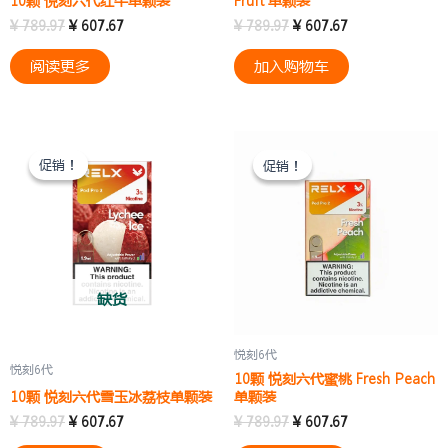
10颗 悦刻六代红牛单颗装
Fruit 单颗装
¥
789.97
¥
607.67
¥
789.97
¥
607.67
阅读更多
加入购物车
原
当
原
当
价
前
价
前
促销！
促销！
促销！
促销！
为：
价
为：
价
¥ 789.97。
格
¥ 789.97。
格
为：
为：
¥ 607.67。
¥ 607.67。
缺货
悦刻6代
悦刻6代
10颗 悦刻六代蜜桃 Fresh Peach
10颗 悦刻六代雪玉冰荔枝单颗装
单颗装
¥
789.97
¥
607.67
¥
789.97
¥
607.67