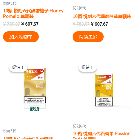
悦刻6代
悦刻6代
10颗 悦刻六代蜂蜜柚子 Honey
Pomelo 单颗装
10颗 悦刻六代绿箭薄荷单颗装
¥
789.97
¥
607.67
¥
789.97
¥
607.67
加入购物车
阅读更多
原
当
原
当
价
前
价
前
促销！
促销！
促销！
促销！
为：
价
为：
价
¥ 789.97。
格
¥ 789.97。
格
为：
为：
¥ 607.67。
¥ 607.67。
缺货
悦刻6代
悦刻6代
10颗 悦刻六代百香果 Passion