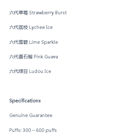
六代草莓 Strawberry Burst
六代荔枝 Lychee Ice
六代雪碧 Lime Sparkle
六代番石榴 Pink Guava
六代绿豆 Ludou Ice
Specifications
Genuine Guarantee
Puffs: 300 – 600 puffs