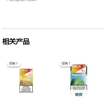
相关产品
原
当
原
当
价
前
价
前
促销！
促销！
促销！
促销！
为：
价
为：
价
¥ 789.97。
格
¥ 789.97。
格
为：
为：
¥ 607.67。
¥ 607.67。
缺货