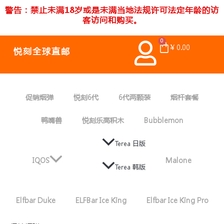
跳
警告：禁止未满18岁或是未满当地法规许可法定年龄的访
至
客访问和购买。
内
容
0
Cart
¥
0.00
悦刻全球直邮
促销烟弹
悦刻6代
6代两颗装
烟杆套餐
鸭嘴兽
悦刻乐高积木
Bubblemon
Terea 日版
IQOS
Malone
Terea 韩版
Elfbar Duke
ELFBar Ice King
Elfbar Ice King Pro