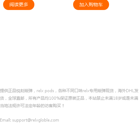
阅读更多
加入购物车
悦刻全球直邮网/RELX海外电子烟线上商城
提供正品悦刻烟弹，relx pods，各种不同口味relx专用烟弹现货，海外DHL发
货，全球直邮，所有产品均100%保证原装正品，本站禁止未满18岁或是未满
当地法规许可法定年龄的访客购买！
Email: support@relxgloble.com
联系客服