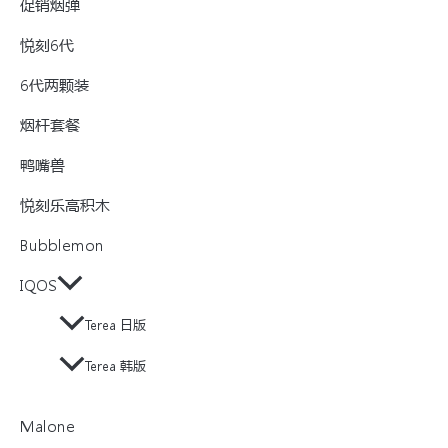
促销烟弹
悦刻6代
6代两颗装
烟杆套餐
鸭嘴兽
悦刻乐高积木
Bubblemon
IQOS
Terea 日版
Terea 韩版
Malone