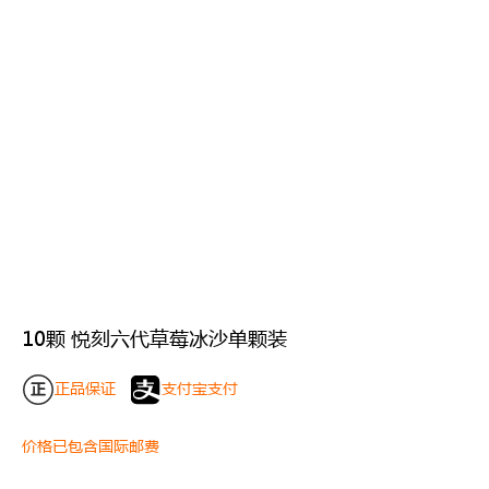
10颗 悦刻六代草莓冰沙单颗装
正品保证
支付宝支付
价格已包含国际邮费