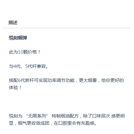
悦
刻
六
描述
代
草
莓
悦刻烟弹
冰
此为10颗价格！
沙
单
与4代、5代杆兼容。
颗
装
搭配6代新杆可实现功率调节功能，更大烟雾，给你更好的
数
体验！
量
悦刻为 “无限系列” 特制烟油配方，除了口味层次 感更明
显，烟气更收敛成团，在口腔里会有充盈感。