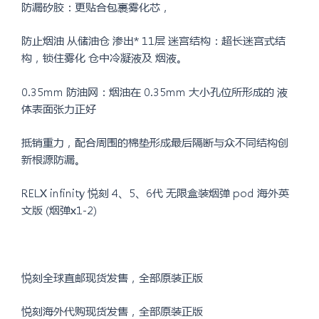
防漏矽胶：更贴合包裹雾化芯，
防止烟油 从储油仓 渗出* 11层 迷宫结构：超长迷宫式结
构，锁住雾化 仓中冷凝液及 烟液。
0.35mm 防油网：烟油在 0.35mm 大小孔位所形成的 液
体表面张力正好
抵销重力，配合周围的棉垫形成最后隔断与众不同结构创
新根源防漏。
RELX infinity 悦刻 4、5、6代 无限盒装烟弹 pod 海外英
文版 (烟弹x1-2)
悦刻全球直邮现货发售，全部原装正版
悦刻海外代购现货发售，全部原装正版