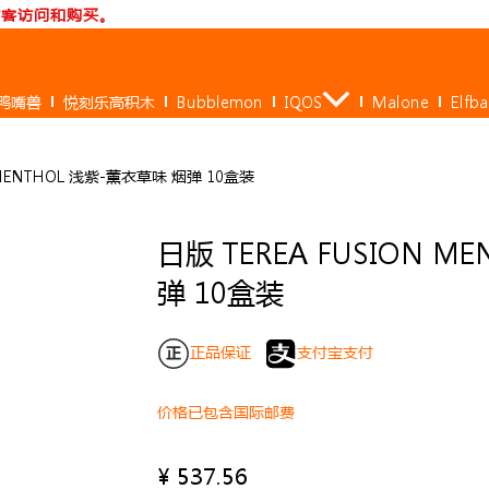
访客访问和购买。
鸭嘴兽
悦刻乐高积木
Bubblemon
IQOS
Malone
Elfb
N MENTHOL 浅紫-薰衣草味 烟弹 10盒装
日版 TEREA FUSION M
弹 10盒装
正品保证
支付宝支付
价格已包含国际邮费
¥
537.56