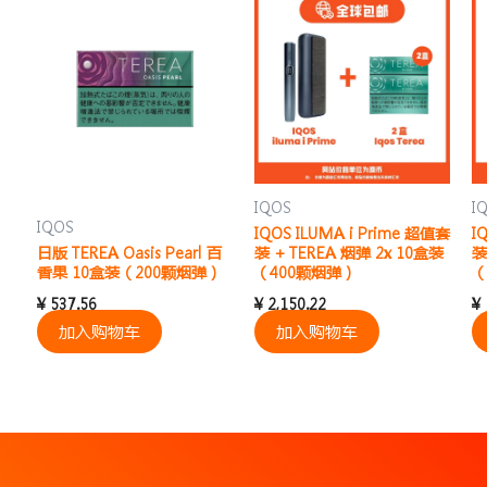
IQOS
I
IQOS
IQOS ILUMA i Prime 超值套
I
日版 TEREA Oasis Pearl 百
装 + TEREA 烟弹 2x 10盒装
装
香果 10盒装（200颗烟弹）
（400颗烟弹）
（
¥
537.56
¥
2,150.22
¥
加入购物车
加入购物车