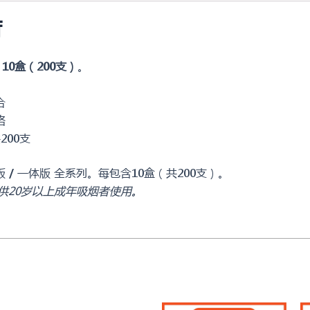
紫-
荷
薰
衣
草
 / 10盒（200支）
。
味
烟
合
弹
格
10
200支
盒
 标准版 / 一体版 全系列。每包含10盒（共200支）。
装
供20岁以上成年吸烟者使用。
数
量