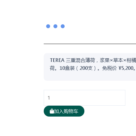
TEREA 三重混合薄荷，浆果×草本×
荷。10盒装（200支）。免税价 ¥5,200
日
版
TEREA
加入购物车
FUSION
MENTHOL
浅