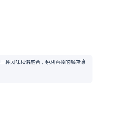
柑橘三种风味和谐融合，锐利直接的喉感薄
。