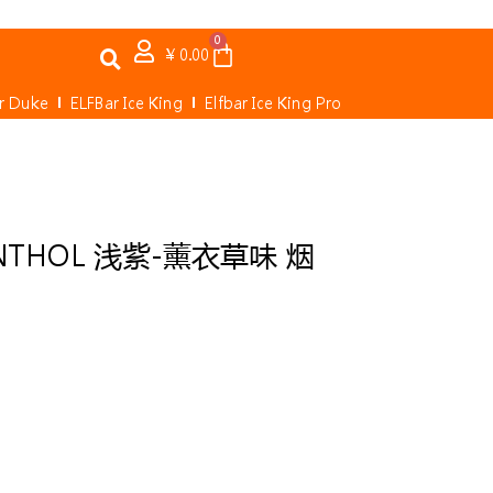
0
Cart
¥
0.00
ar Duke
ELFBar Ice King
Elfbar Ice King Pro
ENTHOL 浅紫-薰衣草味 烟