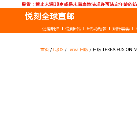
跳
警告：禁止未满18岁或是未满当地法规许可法定年龄的
至
悦刻全球直邮
内
容
促销烟弹
悦刻6代
6代两颗装
烟杆套餐
首页
/
IQOS
/
Terea 日版
/ 日版 TEREA FUSIO