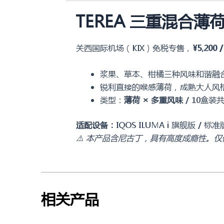
TEREA 三重混合薄
关西国际机场（KIX）免税专售，
¥5,200
浆果、草本、柑橘三种风味和谐融
锐利直接的喉感薄荷，成熟大人风
类型：
薄荷 × 多重风味
/ 10盒装共
适配设备：
IQOS ILUMA i 旗舰版 /
⚠️ 本产品含尼古丁，具有高度成瘾性。仅
相关产品