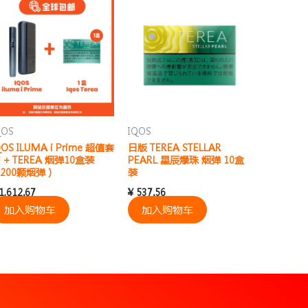
QOS
IQOS
QOS ILUMA i Prime 超值套
日版 TEREA STELLAR
 + TEREA 烟弹10盒装
PEARL 星辰爆珠 烟弹 10盒
200颗烟弹）
装
1,612.67
¥
537.56
加入购物车
加入购物车