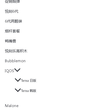
促销烟弹
悦刻6代
6代两颗装
烟杆套餐
鸭嘴兽
悦刻乐高积木
Bubblemon
IQOS
Terea 日版
Terea 韩版
Malone