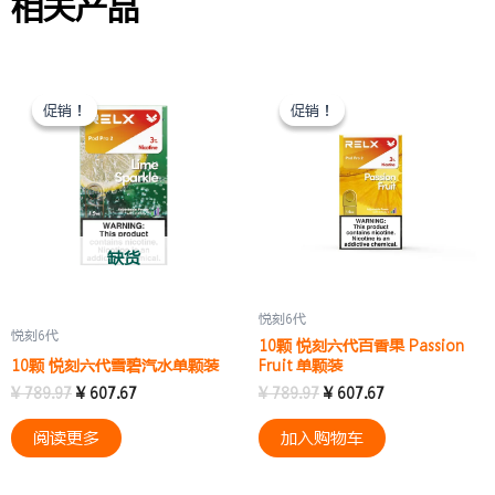
相关产品
原
当
原
当
价
前
价
前
促销！
促销！
促销！
促销！
为：
价
为：
价
¥ 789.97。
格
¥ 789.97。
格
为：
为：
¥ 607.67。
¥ 607.67。
缺货
悦刻6代
悦刻6代
10颗 悦刻六代百香果 Passion
10颗 悦刻六代雪碧汽水单颗装
Fruit 单颗装
¥
789.97
¥
607.67
¥
789.97
¥
607.67
阅读更多
加入购物车