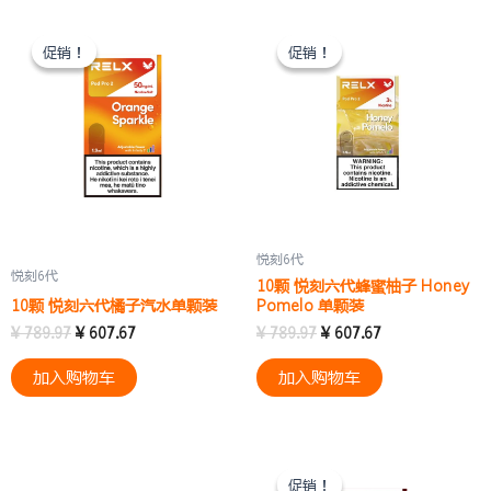
原
当
原
当
价
前
价
前
促销！
促销！
促销！
促销！
为：
价
为：
价
¥ 789.97。
格
¥ 789.97。
格
为：
为：
¥ 607.67。
¥ 607.67。
悦刻6代
悦刻6代
10颗 悦刻六代蜂蜜柚子 Honey
10颗 悦刻六代橘子汽水单颗装
Pomelo 单颗装
¥
789.97
¥
607.67
¥
789.97
¥
607.67
加入购物车
加入购物车
原
当
价
前
促销！
促销！