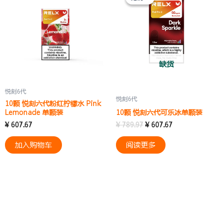
为：
价
¥ 789.97。
格
为：
¥ 607.67。
缺货
悦刻6代
悦刻6代
10颗 悦刻六代粉红柠檬水 Pink
Lemonade 单颗装
10颗 悦刻六代可乐冰单颗装
¥
607.67
¥
789.97
¥
607.67
加入购物车
阅读更多