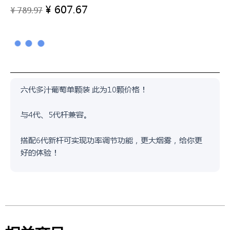
¥
607.67
原
当
¥
789.97
价
前
为：
价
¥ 789.97。
格
为：
¥ 607.67。
六代多汁葡萄单颗装 此为10颗价格！
与4代、5代杆兼容。
搭配6代新杆可实现功率调节功能，更大烟雾，给你更
好的体验！