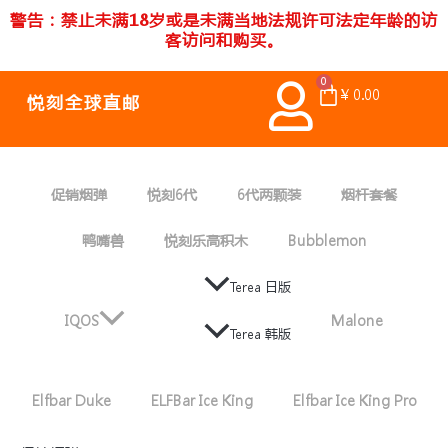
跳
警告：禁止未满18岁或是未满当地法规许可法定年龄的访
至
客访问和购买。
内
容
0
Cart
¥
0.00
悦刻全球直邮
促销烟弹
悦刻6代
6代两颗装
烟杆套餐
鸭嘴兽
悦刻乐高积木
Bubblemon
Terea 日版
IQOS
Malone
Terea 韩版
Elfbar Duke
ELFBar Ice King
Elfbar Ice King Pro