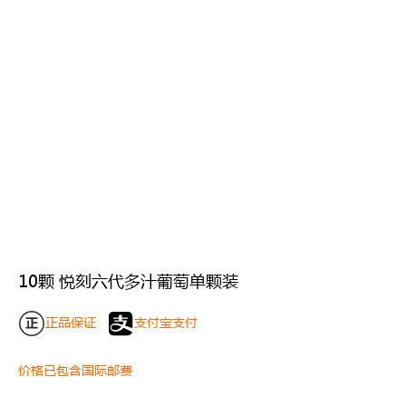
10颗 悦刻六代多汁葡萄单颗装
正品保证
支付宝支付
价格已包含国际邮费